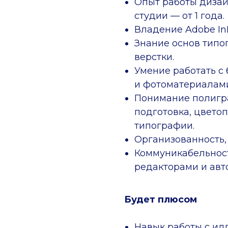
Опыт работы дизай
студии — от 1 года.
Владение Adobe InDe
Знание основ типо
верстки.
Умение работать с
и фотоматериалам
Понимание полигр
подготовка, цвето
типографии.
Организованность,
Коммуникабельност
редакторами и авт
Будет плюсом
Навык работы с ил