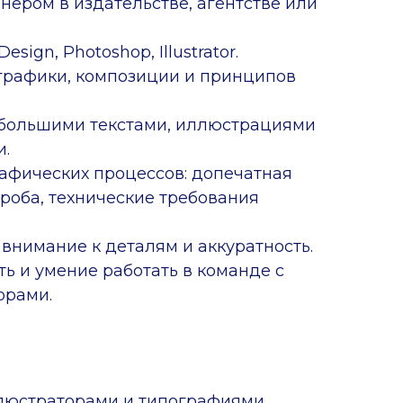
нером в издательстве, агентстве или
sign, Photoshop, Illustrator.
графики, композиции и принципов
 большими текстами, иллюстрациями
и.
афических процессов: допечатная
проба, технические требования
 внимание к деталям и аккуратность.
ь и умение работать в команде с
орами.
люстраторами и типографиями.