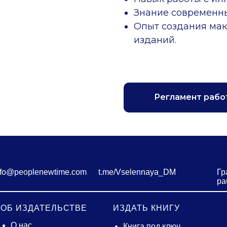
Знание современны
Опыт создания мак
изданий.
Регламент рабо
nfo@peoplenewtime.com
t.me/Vselennaya_DM
Гр
ра
ОБ ИЗДАТЕЛЬСТВЕ
ИЗДАТЬ КНИГУ
О нас
Книга под ключ