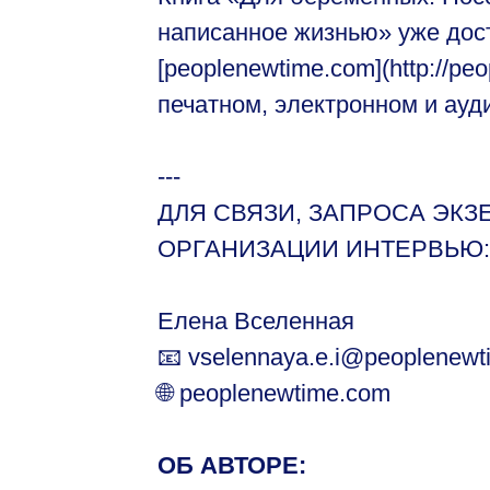
написанное жизнью» уже дост
[peoplenewtime.com](http://pe
печатном, электронном и ауд
---
ДЛЯ СВЯЗИ, ЗАПРОСА ЭКЗ
ОРГАНИЗАЦИИ ИНТЕРВЬЮ:
Елена Вселенная
📧 vselennaya.e.i@peoplenew
🌐 peoplenewtime.com
ОБ АВТОРЕ: