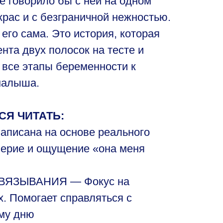
е говорило бы с ней на одном
крас и с безграничной нежностью.
 его сама. Это история, которая
нта двух полосок на тесте и
 все этапы беременности к
малыша.
СЯ ЧИТАТЬ:
писана на основе реального
верие и ощущение «она меня
ЯЗЫВАНИЯ — Фокус на
х. Помогает справляться с
ому дню